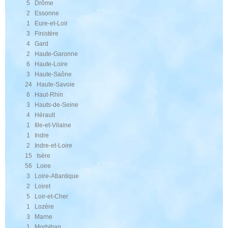
5 Drôme
2 Essonne
1 Eure-et-Loir
3 Finistère
4 Gard
2 Haute-Garonne
6 Haute-Loire
3 Haute-Saône
24 Haute-Savoie
6 Haut-Rhin
3 Hauts-de-Seine
4 Hérault
1 Ille-et-Vilaine
1 Indre
2 Indre-et-Loire
15 Isère
56 Loire
3 Loire-Atlantique
2 Loiret
5 Loir-et-Cher
1 Lozère
3 Marne
1 Morbihan