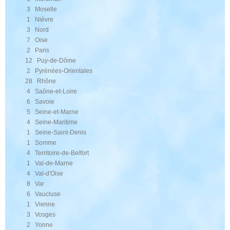
3 Moselle
1 Nièvre
3 Nord
7 Oise
2 Paris
12 Puy-de-Dôme
2 Pyrénées-Orientales
28 Rhône
4 Saône-et-Loire
6 Savoie
5 Seine-et-Marne
4 Seine-Maritime
1 Seine-Saint-Denis
1 Somme
4 Territoire-de-Belfort
1 Val-de-Marne
4 Val-d'Oise
8 Var
6 Vaucluse
1 Vienne
3 Vosges
2 Yonne