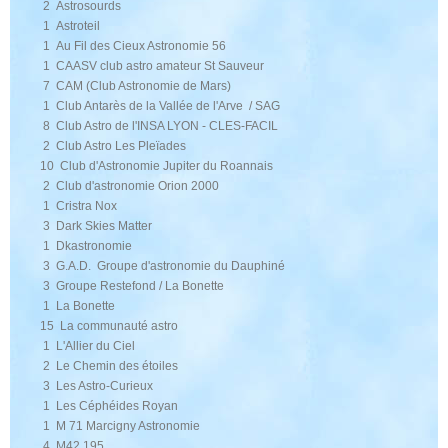
2 Astrosourds
1 Astroteil
1 Au Fil des Cieux Astronomie 56
1 CAASV club astro amateur St Sauveur
7 CAM (Club Astronomie de Mars)
1 Club Antarès de la Vallée de l'Arve / SAG
8 Club Astro de l'INSA LYON - CLES-FACIL
2 Club Astro Les Pleïades
10 Club d'Astronomie Jupiter du Roannais
2 Club d'astronomie Orion 2000
1 Cristra Nox
3 Dark Skies Matter
1 Dkastronomie
3 G.A.D. Groupe d'astronomie du Dauphiné
3 Groupe Restefond / La Bonette
1 La Bonette
15 La communauté astro
1 L'Allier du Ciel
2 Le Chemin des étoiles
3 Les Astro-Curieux
1 Les Céphéides Royan
1 M 71 Marcigny Astronomie
4 M42.195