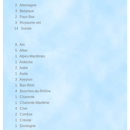
2 Allemagne
3 Belgique
2 Pays Bas
3 Royaume uni
14 Suisse
8 Ain
5 Allier
1 Alpes-Maritimes
1 Ardèche
2 Aube
1 Aude
3 Aveyron
1 Bas-Rhin
4 Bouches-du-Rhône
1 Charente
1 Charente-Maritime
4 Cher
2 Corrèze
1 Creuse
1 Dordogne