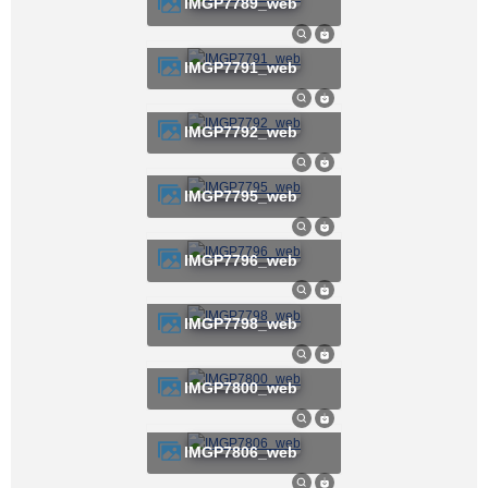
IMGP7789_web
IMGP7791_web
IMGP7792_web
IMGP7795_web
IMGP7796_web
IMGP7798_web
IMGP7800_web
IMGP7806_web