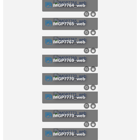
IMGP7764_web
IMGP7765_web
IMGP7767_web
IMGP7769_web
IMGP7770_web
IMGP7771_web
IMGP7773_web
IMGP7776_web