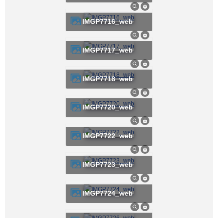
IMGP7716_web
IMGP7717_web
IMGP7718_web
IMGP7720_web
IMGP7722_web
IMGP7723_web
IMGP7724_web