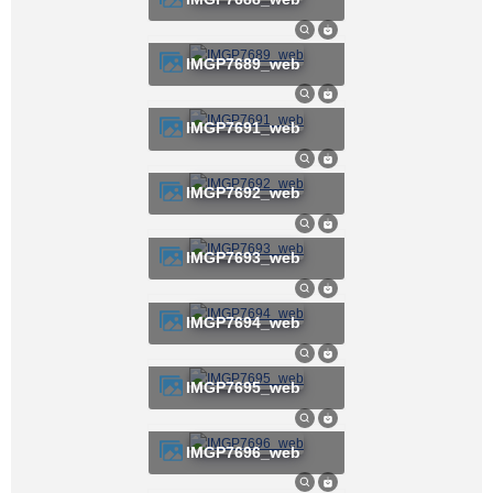
IMGP7689_web
IMGP7691_web
IMGP7692_web
IMGP7693_web
IMGP7694_web
IMGP7695_web
IMGP7696_web