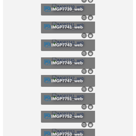
IMGP7739_web
IMGP7741_web
IMGP7743_web
IMGP7745_web
IMGP7747_web
IMGP7751_web
IMGP7752_web
IMGP7753_web