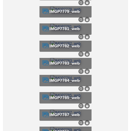
IMGP7779_web
IMGP7781_web
IMGP7782_web
IMGP7783_web
IMGP7784_web
IMGP7785_web
IMGP7787_web