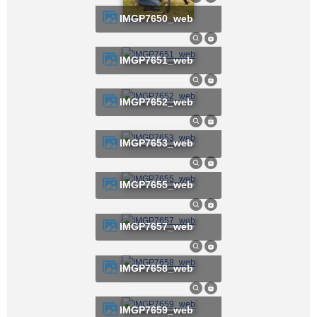
IMGP7650_web
IMGP7651_web
IMGP7652_web
IMGP7653_web
IMGP7655_web
IMGP7657_web
IMGP7658_web
IMGP7659_web