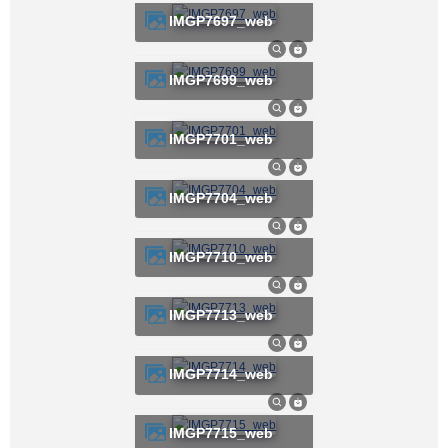
IMGP7697_web
IMGP7699_web
IMGP7701_web
IMGP7704_web
IMGP7710_web
IMGP7713_web
IMGP7714_web
IMGP7715_web