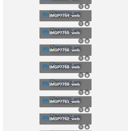
IMGP7754_web
IMGP7755_web
IMGP7756_web
IMGP7758_web
IMGP7759_web
IMGP7761_web
IMGP7762_web