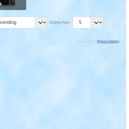
4
Display Num
Powered by
Phoca Gallery