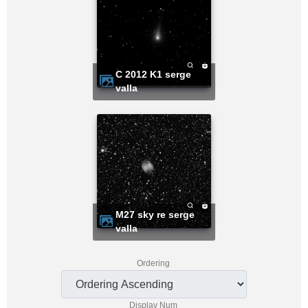
C 2012 K1 serge
valla
M27 sky re serge
valla
Ordering
Display Num