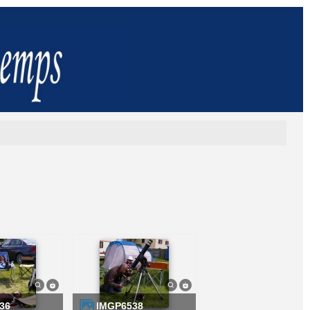
36
IMGP6538