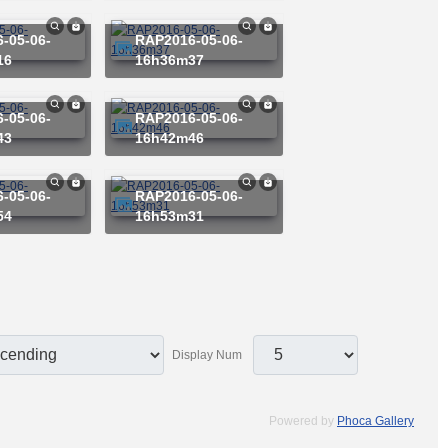
RAP2016-05-06-
16
16h36m37
RAP2016-05-06-
43
16h42m46
RAP2016-05-06-
54
16h53m31
Display Num
Powered by
Phoca Gallery