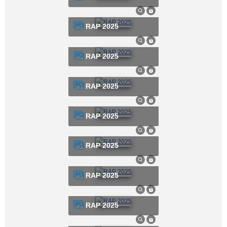
RAP 2025
RAP 2025
RAP 2025
RAP 2025
RAP 2025
RAP 2025
RAP 2025