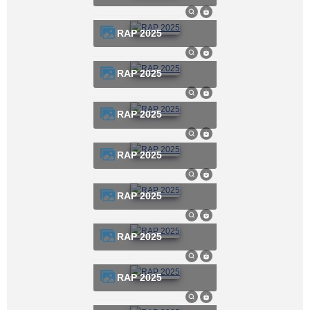
RAP 2025
RAP 2025
RAP 2025
RAP 2025
RAP 2025
RAP 2025
RAP 2025