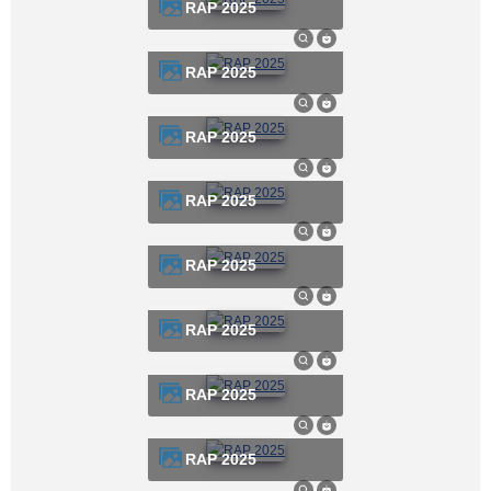
RAP 2025
RAP 2025
RAP 2025
RAP 2025
RAP 2025
RAP 2025
RAP 2025
RAP 2025